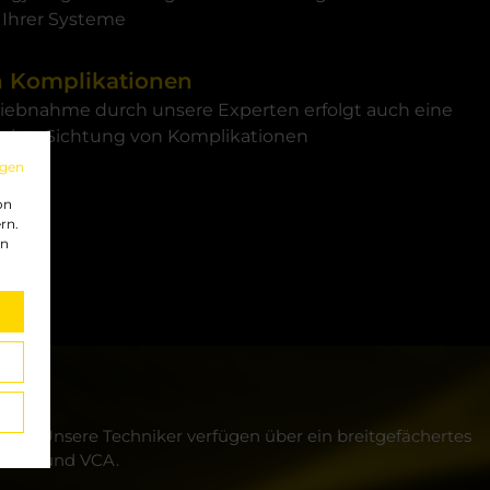
Ihrer Systeme
n Komplikationen
riebnahme durch unsere Experten erfolgt auch eine
rekte Sichtung von Komplikationen
gen
on
rn.
in
en. Unsere Techniker verfügen über ein breitgefächertes
lover und VCA.