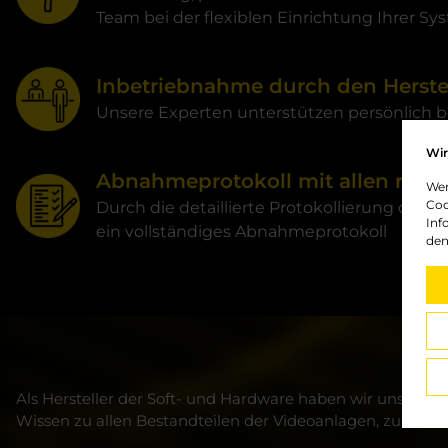
Team bei der flexiblen Einrichtung Ihrer S
Inbetriebnahme durch den Herstel
Unsere Experten unterstützen persönlich 
Wir
Abnahmeprotokoll mit allen rele
Wen
Coo
Durch die detaillierte Protokollierung der r
Inf
ein vollständiges Abnahmeprotokoll
den
Als Hersteller der Soft- und Hardware haben wir unsere 
Wissen zu allen Bestandteilen der Videoanlagen, zu Stan