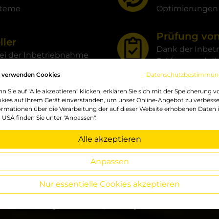
ysteme
Optimierungen 
Prüfung vo
ler
Dank der Inbet
bei der Inbetriebnahme
Prüfung und di
 verwenden Cookies
Datenschutzbestimmun
vanten Daten
n Sie auf "Alle akzeptieren" klicken, erklären Sie sich mit der Speicherung v
kies auf Ihrem Gerät einverstanden, um unser Online-Angebot zu verbesse
elevanten Daten bieten wir
ormationen über die Verarbeitung der auf dieser Website erhobenen Daten 
 USA finden Sie unter "Anpassen".
Alle akzeptieren
Anpassen
Nur essentielle Cookies akzeptieren
Geutebrück-Produkte durchgängig aufwändigen Test unterzog
dard-Einstellungen oder komplexen Systeme mit Cluster/ Fai