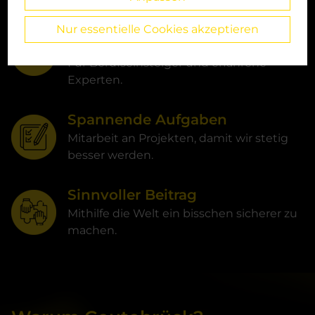
Individuelle
Nur essentielle Cookies akzeptieren
Entwicklungsmöglichkeiten
Für Berufseinsteiger und erfahrene
Experten.
Spannende Aufgaben
Mitarbeit an Projekten, damit wir stetig
besser werden.
Sinnvoller Beitrag
Mithilfe die Welt ein bisschen sicherer zu
machen.