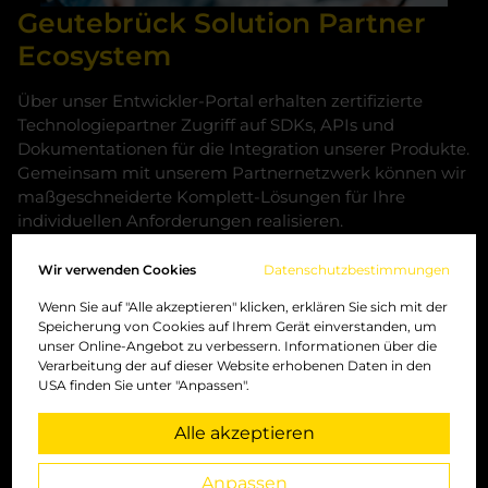
Geutebrück Solution Partner
Ecosystem
Über unser Entwickler-Portal erhalten zertifizierte
Technologiepartner Zugriff auf SDKs, APIs und
Dokumentationen für die Integration unserer Produkte.
Gemeinsam mit unserem Partnernetzwerk können wir
maßgeschneiderte Komplett-Lösungen für Ihre
individuellen Anforderungen realisieren.
Wir verwenden Cookies
Datenschutzbestimmungen
Wir sind für Sie da, wenn Sie
Wenn Sie auf "Alle akzeptieren" klicken, erklären Sie sich mit der
eine spannende Aufgabe
Speicherung von Cookies auf Ihrem Gerät einverstanden, um
unser Online-Angebot zu verbessern. Informationen über die
suchen
Verarbeitung der auf dieser Website erhobenen Daten in den
USA finden Sie unter "Anpassen".
Ausgezeichneter Arbeitgeber
Alle akzeptieren
Basierend auf Mitarbeiter-Bewertungen
auf kununu.
Anpassen