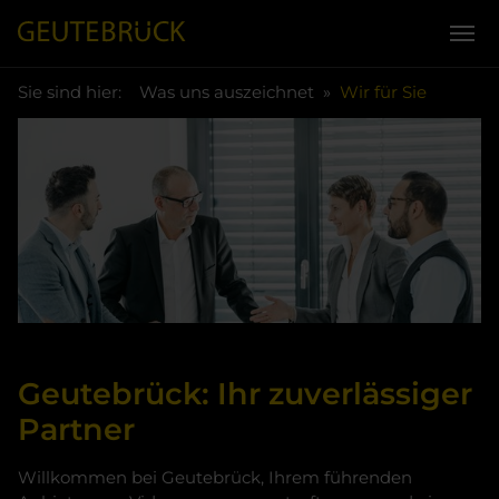
You are here:
Skip to main content
Sie sind hier:
Was uns auszeichnet
Wir für Sie
Geutebrück: Ihr zuverlässiger
Partner
Willkommen bei Geutebrück, Ihrem führenden