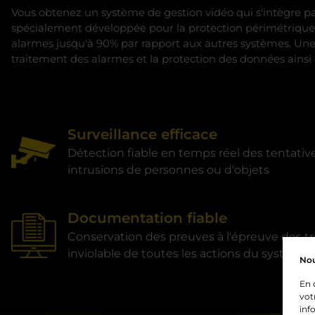
Vous obtenez un système de gestion vidéo qui s'intègre par
spécialement développée pour la protection périmétrique, 
alarmes jusqu'à 90% par rapport aux autres systèmes. Une f
traitement des alarmes et la protection des données ainsi 
Surveillance efficace
Détection fiable en temps réel des tentativ
intrusions de personnes ou d'objets
Documentation fiable
Conservation des preuves à l'épreuve des tr
inviolable de toutes les actions du système 
Nou
En 
vot
inf