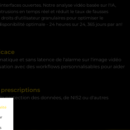
nterfaces ouvertes. Notre analyse vidéo basée sur l'IA,
trusions en temps réel et réduit le taux de fausses
oits d'utilisateur granulaires pour optimiser le
sponibilité optimale - 24 heures sur 24, 365 jours par an!
icace
matique et sans latence de l'alarme sur l'image vidéo
tuation avec des workflows personnalisables pour aider
prescriptions
e la protection des données, de NIS2 ou d'autres
es
lité
ur
s