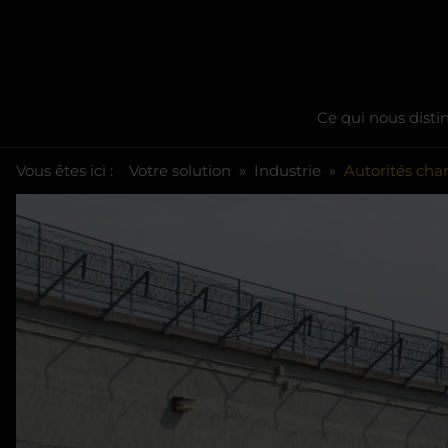
Ce qui nous disti
You are here:
Skip to main content
Vous êtes ici :
Votre solution
Industrie
Autorités cha