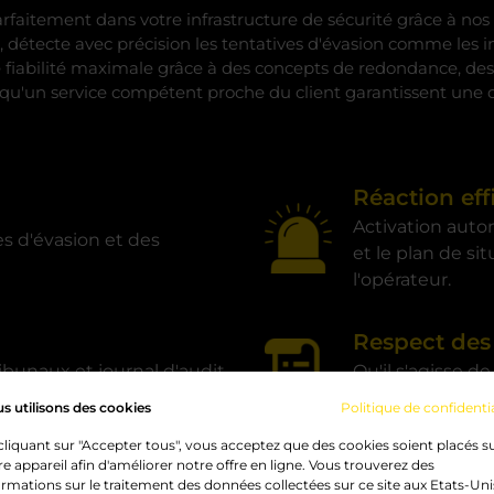
faitement dans votre infrastructure de sécurité grâce à nos i
détecte avec précision les tentatives d'évasion comme les in
iabilité maximale grâce à des concepts de redondance, des dr
qu'un service compétent proche du client garantissent une di
Réaction eff
Activation auto
es d'évasion et des
et le plan de si
l'opérateur.
Respect des 
ibunaux et journal d'audit
Qu'il s'agisse d
et de l'opérateur
exigences légal
s utilisons des cookies
Politique de confidentia
cliquant sur "Accepter tous", vous acceptez que des cookies soient placés s
re appareil afin d'améliorer notre offre en ligne. Vous trouverez des
ormations sur le traitement des données collectées sur ce site aux Etats-Uni