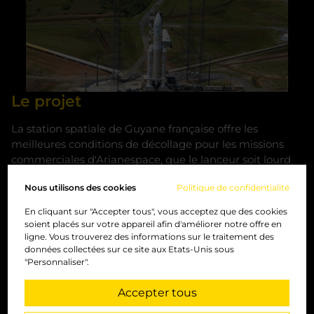
Le projet
La station spatiale de Guyane française offre les
meilleures conditions de décollage pour les missions
commerciales d'Arianespace, que le lanceur soit lourd
comme Ariane 5, moyen comme Soyouz ou léger
Nous utilisons des cookies
Politique de confidentialité
comme Vega. La technologie vidéo de GEUTEBRÜCK
affronte les exigences du climat tropical ainsi que les
En cliquant sur "Accepter tous", vous acceptez que des cookies
difficultés des tâches de sécurisation (p. ex. la
soient placés sur votre appareil afin d'améliorer notre offre en
surveillance d'une clôture longue de 35 km) et de
ligne. Vous trouverez des informations sur le traitement des
données collectées sur ce site aux Etats-Unis sous
supervision des processus.
"Personnaliser".
Accepter tous